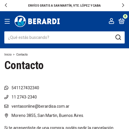
ENVÍOS GRATIS A SAN MARTÍN, VTE. LÓPEZ Y CABA
0
Inicio
>
Contacto
Contacto
541127432340
11 2743-2340
ventasonline@berardisa.com.ar
Moreno 3855, San Martin, Buenos Aires.
Si te arrepentiste de una compra, podés pedir la cancelación