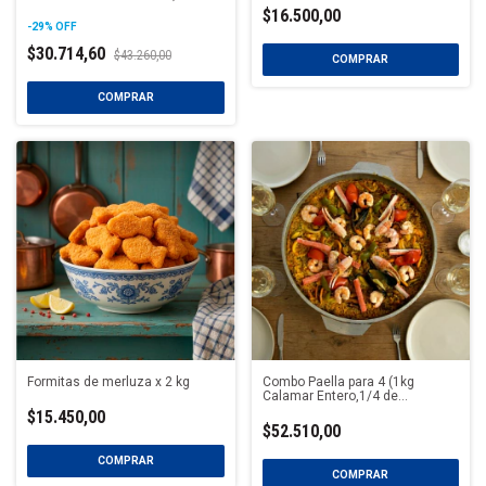
FORMITAS MERLUZA, 1KG MILA
$16.500,00
MERLUZA ROMANA)
-
29
%
OFF
$30.714,60
$43.260,00
Formitas de merluza x 2 kg
Combo Paella para 4 (1kg
Calamar Entero,1/4 de
camarones cocidos, 1/2 mix
$15.450,00
mariscos, 1/2 Mejillones
$52.510,00
Pelados)
COMPRAR