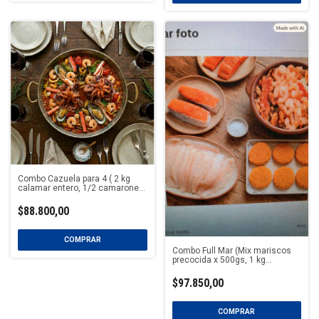
Combo Cazuela para 4 ( 2 kg
calamar entero, 1/2 camarones
cocidos, 1/2 mix Mariscos, 1/2
Mejillon Pelado, 1/2 pulpitos
$88.800,00
Combo Full Mar (Mix mariscos
precocida x 500gs, 1 kg
Medallones de merluza, 2
porc.de trucha salmonada., 2
$97.850,00
porc. salmón rosado, 1Kg Filet
Merluza F)